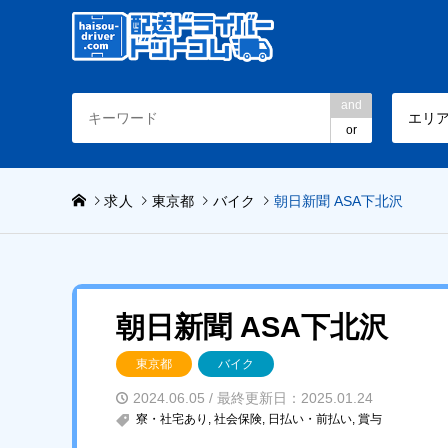
and
エリ
or
求人
東京都
バイク
朝日新聞 ASA下北沢
朝日新聞 ASA下北沢
東京都
バイク
2024.06.05 / 最終更新日：2025.01.24
寮・社宅あり
,
社会保険
,
日払い・前払い
,
賞与