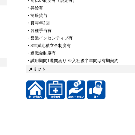
・前払い制度有（規定有）
・昇給有
・制服貸与
・賞与年2回
・各種手当有
・営業インセンティブ有
・3年満期積立金制度有
・退職金制度有
・試用期間1週間あり ※入社後半年間は有期契約
メリット