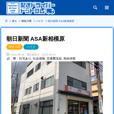
検索
求人
神奈川県
バイク
朝日新聞 ASA新相模原
朝日新聞 ASA新相模原
神奈川県
バイク
2024.06.05 / 最終更新日：2026.08.03
寮・社宅あり
,
社会保険
,
交通費支給
,
有給休暇