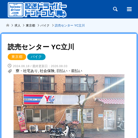
検索
求人
東京都
バイク
読売センター YC立川
読売センター YC立川
東京都
バイク
2024.06.18 / 最終更新日：2026.08.03
寮・社宅あり
,
社会保険
,
日払い・前払い