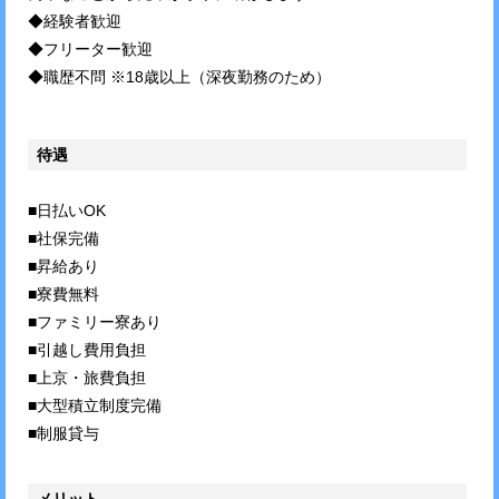
◆経験者歓迎
◆フリーター歓迎
◆職歴不問 ※18歳以上（深夜勤務のため）
待遇
■日払いOK
■社保完備
■昇給あり
■寮費無料
■ファミリー寮あり
■引越し費用負担
■上京・旅費負担
■大型積立制度完備
■制服貸与